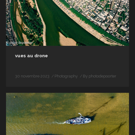
vues au drone
30 novembre 2023
Photography
By
photodepoorter