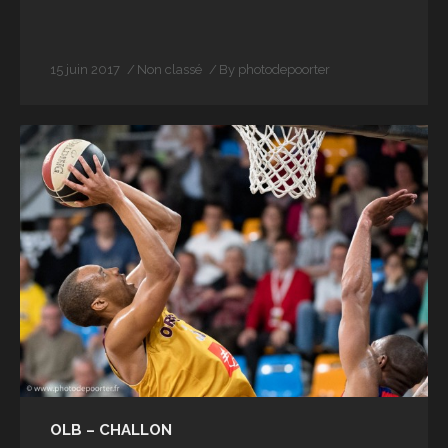
15 juin 2017
Non classé
By
photodepoorter
OLB – CHALLON