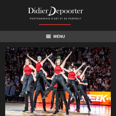
MENU
Accueil
Actualités
Corporate entreprise
Particulier
Mes travaux
Illustration