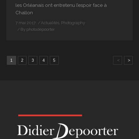
les Orléanais ont entretenu l’espoir face à
Challon
7 mai 2017
Actualités
,
Photography
By
photodepoorter
1
2
3
4
5
<
>