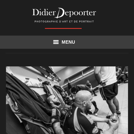
MENU
Accueil
Actualités
Corporate entreprise
Particulier
Mes travaux
Illustration